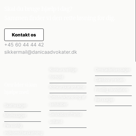
Skal du bruge hjælp i dag?
Sammen finder vi den rette løsning for dig.
Kontakt os
+45 60 44 44 42
sikkermail@danicaadvokater.dk
Konkursretlige
Omstødelsessager
forhold
Gældsstyrelsen
Områder vi kan
Konkurskarantæne
Frivillig likvidation
hjælpe med
Omstrukturering af
Retssager
selskaber
Skattesager
Selskabsstiftelse
Momssager
udland
Personlig
indkomstbeskatning