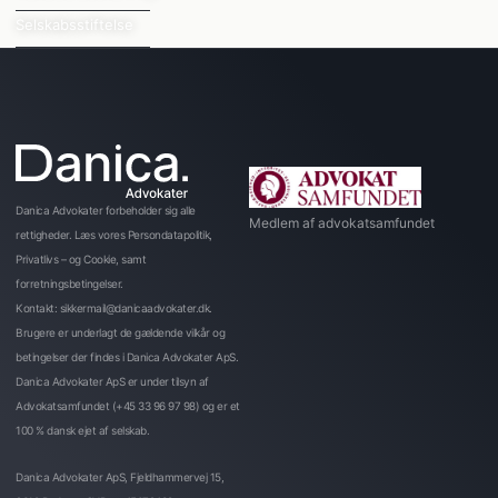
Selskabsstiftelse
Danica Advokater forbeholder sig alle
Medlem af advokatsamfundet
rettigheder. Læs vores Persondatapolitik,
Privatlivs – og Cookie, samt
forretningsbetingelser.
Kontakt: sikkermail@danicaadvokater.dk.
Brugere er underlagt de gældende vilkår og
betingelser der findes i Danica Advokater ApS.
Danica Advokater ApS er under tilsyn af
Advokatsamfundet (+45 33 96 97 98) og er et
100 % dansk ejet af selskab.
Danica Advokater ApS, Fjeldhammervej 15,