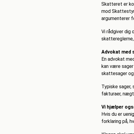
Skatteret er ko
mod Skattestyre
argumenterer fo
Vi rådgiver dig
skattereglerne,
Advokat med s
En advokat med
kan være sager 
skattesager og 
Typiske sager, 
fakturaer, nægt
Vi hjælper og
Hvis du er ueni
forklaring på, h