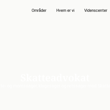
Områder
Hvem er vi
Videnscenter
Skatteadvokat
katte- og momssager, klagesager og retssager mod Skatt