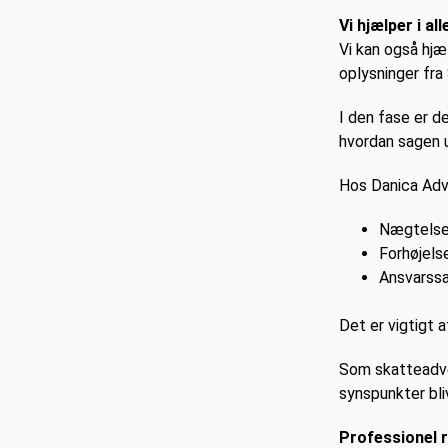
Vi hjælper i a
Vi kan også hjæl
oplysninger fra
I den fase er d
hvordan sagen u
Hos Danica Advo
Nægtelse
Forhøjels
Ansvarss
Det er vigtigt 
Som skatteadvok
synspunkter bli
Professionel 