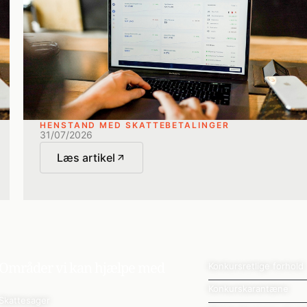
HENSTAND MED SKATTEBETALINGER
31/07/2026
Læs artikel
Områder vi kan hjælpe med
Konkursretlige forhold
Konkurskarantæne
Skattesager