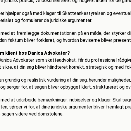
e juridisk præcis, veldokumenteret og indgivet inden for de gæl
r hjælper også med klager til Skatteankestyrelsen og eventuell
ialet og formulerer de juridiske argumenter.
å med at fremlægge dokumentationen på en måde, der styrker din
dan faktum bliver forklaret, og hvordan beviserne bliver præsent
om klient hos Danica Advokater?
anica Advokater som skatteadvokat, får du professionel rådgivn
t sikre, at din sag bliver håndteret korrekt, strategisk og med f
n grundig og realistisk vurdering af din sag, herunder muligheder,
g sørger for, at sagen bliver opbygget klart, struktureret og o
 med at udarbejde bemærkninger, indsigelser og klager. Skal sa
en, sørger vi for, at dine juridiske argumenter bliver fremlagt p
e sagen videre ved domstolene.