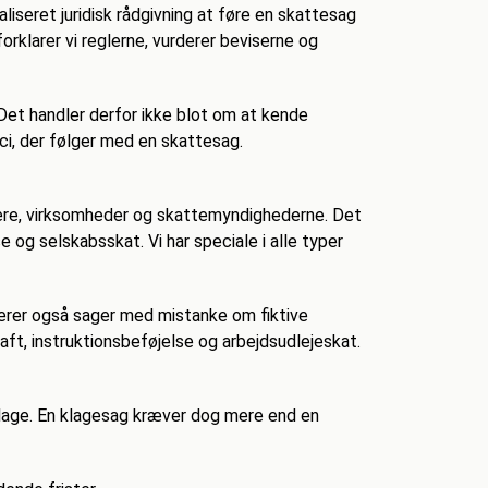
iseret juridisk rådgivning at føre en skattesag
rklarer vi reglerne, vurderer beviserne og
Det handler derfor ikke blot om at kende
i, der følger med en skattesag.
gere, virksomheder og skattemyndighederne. Det
og selskabsskat. Vi har speciale i alle typer
derer også sager med mistanke om fiktive
ft, instruktionsbeføjelse og arbejdsudlejeskat.
klage. En klagesag kræver dog mere end en