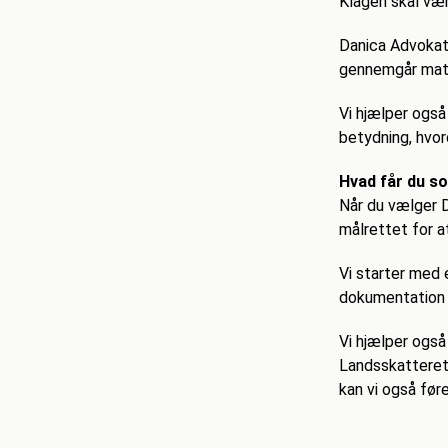
Klagen skal vær
Danica Advokate
gennemgår mater
Vi hjælper ogs
betydning, hvor
Hvad får du s
Når du vælger D
målrettet for a
Vi starter med e
dokumentation o
Vi hjælper også
Landsskatterett
kan vi også før