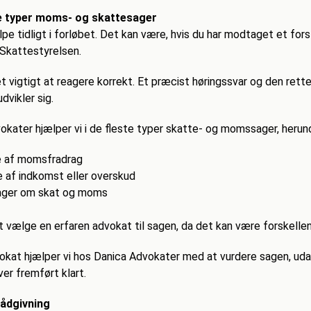
lle typer moms- og skattesager
pe tidligt i forløbet.
Det kan være, hvis du har modtaget et forsl
 Skattestyrelsen.
et vigtigt at reagere korrekt.
Et præcist høringssvar og den rette
dvikler sig.
kater hjælper vi i de fleste typer skatte- og momssager, herun
 af momsfradrag
e af indkomst eller overskud
ager om skat og moms
at vælge en erfaren advokat til sagen, da det kan være forskelle
at hjælper vi hos Danica Advokater med at vurdere sagen, udarb
ver fremført klart.
rådgivning