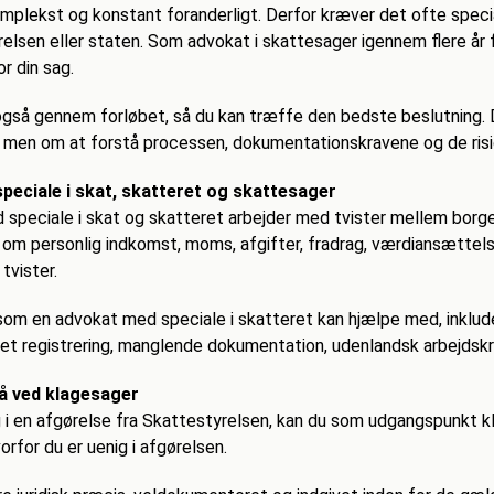
mplekst og konstant foranderligt. Derfor kræver det ofte special
lsen eller staten. Som advokat i skattesager igennem flere år fo
r din sag.
 også gennem forløbet, så du kan træffe den bedste beslutning. 
 men om at forstå processen, dokumentationskravene og de risic
peciale i skat, skatteret og skattesager
 speciale i skat og skatteret arbejder med tvister mellem bor
om personlig indkomst, moms, afgifter, fradrag, værdiansættelse 
tvister.
som en advokat med speciale i skatteret kan hjælpe med, inklu
et registrering, manglende dokumentation, udenlandsk arbejdskra
så ved klagesager
g i en afgørelse fra Skattestyrelsen, kan du som udgangspunkt 
vorfor du er uenig i afgørelsen.