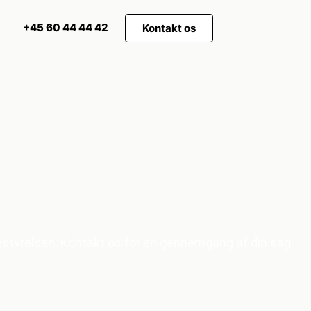
+45 60 44 44 42
Kontakt os
estyrelsen. Kontakt os for en gennemgang af din sag.